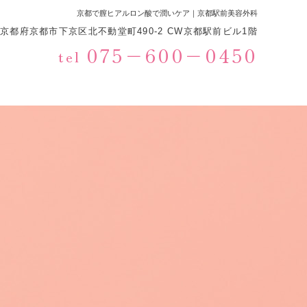
京都で膣ヒアルロン酸で潤いケア｜京都駅前美容外科
233京都府京都市下京区北不動堂町490-2 CW京都駅前ビル1階
075−600−0450
tel