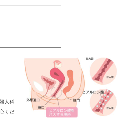
婦人科
心くだ