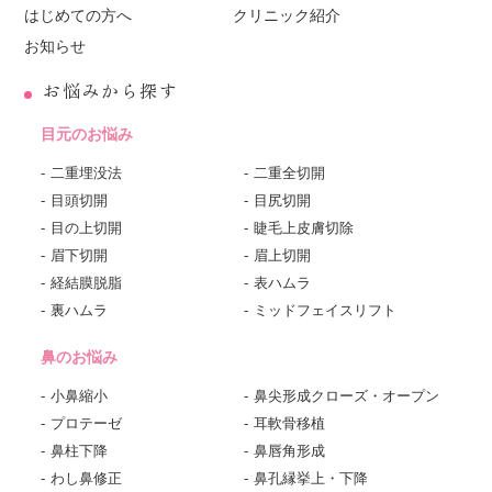
はじめての方へ
クリニック紹介
お知らせ
お悩みから探す
目元のお悩み
二重埋没法
二重全切開
目頭切開
目尻切開
目の上切開
睫毛上皮膚切除
眉下切開
眉上切開
経結膜脱脂
表ハムラ
裏ハムラ
ミッドフェイスリフト
鼻のお悩み
小鼻縮小
鼻尖形成クローズ・オープン
プロテーゼ
耳軟骨移植
鼻柱下降
鼻唇角形成
わし鼻修正
鼻孔縁挙上・下降