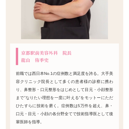
京都駅前美容外科 院長
龍山 侑季史
前職では西日本No.1の症例数と満足度を誇る。大手美
容クリニック院長として多くの患者様の診察に携わ
り、鼻整形・口元整形をはじめとして目元・小顔整形
まで”なりたい理想を一度に叶える“をモットーにただ
ひたすらに技術を磨く。症例数は5万件を超え、鼻・
口元・目元・小顔の各分野全てで技術指導医として後
輩医師を指導。