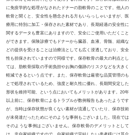
に免疫学的な処理がなされたドナーの肋軟骨のことです。他人の
軟骨と聞くと、安全性を懸念される方もいらっしゃいますが、医
療用に特別に加工・保存された素材であり、長期経過の安全性に
関するデータも豊富にありますので、安全にご使用いただくこと
ができます。保険診療でもドナーから臓器、血液、骨髄、組織な
どの提供を受けることは治療法としても広く浸透しており、安全
性も担保されていますので同様です。保存軟骨の最大の利点とし
ては、肋軟骨採取の手術負担やお胸の傷跡のリスクなどを大きく
軽減できるという点です。また、保存軟骨は厳密な品質管理のも
とで処理されているため、強度と耐久性に優れ、長期間安定した
形状を維持可能、という点においてもメリットがあります。20年
以上前に、保存軟骨によるトラブルが数例報告もあったようです
が、当時は保存状態が良くない素材が流通していたり、保存技術
が未発達だったためにそのような事例もございました。現在では
そのような事例はございません。保存軟骨のデメリットとして
は、非自家組織ですので、自家組織で完結したい患者様には耳介