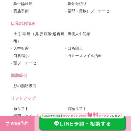
鼻中隔延長
鼻骨骨切り
貴族手術
基部（貴族）プロテーゼ
口元のお悩み
土手再建（鼻腔底隆起再建
裏側人中短縮
術）
人中短縮
口角挙上
口唇縮小
ガミースマイル治療
顎プロテーゼ
脂肪吸引
顔の脂肪吸引
リフトアップ
糸リフト
前額リフト
切開フェイスリフト
ペリカン手術
WEB予約
婦人科のお悩み