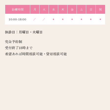
診療時間
月
火
水
木
金
土
日
祝
10:00-18:00
／
／
●
●
●
●
●
●
休診日：月曜日・火曜日
完全予約制
受付終了18時まで
希望あれば時間相談可能・貸切相談可能