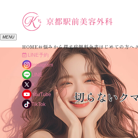
MENU
HOME
お悩みから探す
症例
料金表
はじめての方へ
LINE予約
Instagram
LINE
X
切らないク
YouTube
TikTok