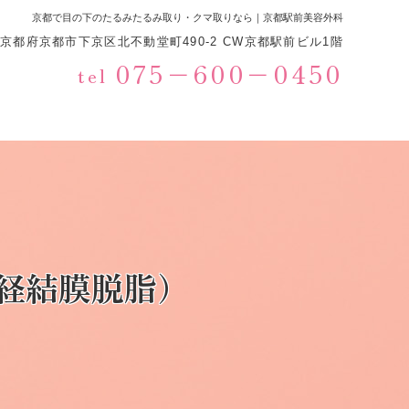
京都で目の下のたるみたるみ取り・クマ取りなら｜京都駅前美容外科
233京都府京都市下京区北不動堂町490-2 CW京都駅前ビル1階
075−600−0450
tel
経結膜脱脂）