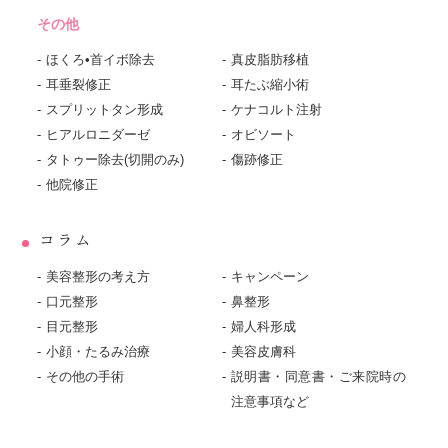
その他
ほくろ•首イボ除去
真皮脂肪移植
耳垂裂修正
耳たぶ縮小術
スプリットタン形成
ケナコルト注射
ヒアルロニダーゼ
オビソート
タトゥー除去(切開のみ)
傷跡修正
他院修正
コラム
美容整形の考え方
キャンペーン
口元整形
鼻整形
目元整形
婦人科形成
小顔・たるみ治療
美容皮膚科
その他の手術
説明書・同意書・ご来院時の
注意事項など