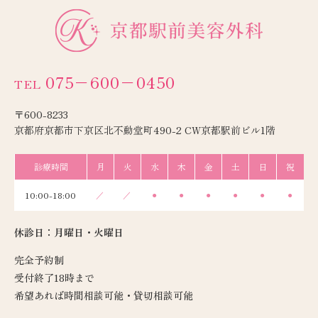
075−600−0450
TEL
〒600-8233
京都府京都市下京区北不動堂町490-2 CW京都駅前ビル1階
診療時間
月
火
水
木
金
土
日
祝
10:00-18:00
／
／
●
●
●
●
●
●
休診日：月曜日・火曜日
完全予約制
受付終了18時まで
希望あれば時間相談可能・貸切相談可能