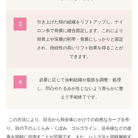
引き上げた頬の組織をリフトアップし、ナイ
3
ロン糸で骨膜に縫合固定します。これにより
頬骨上や深層の靭帯・骨膜にしっかりと固定
され、持続性の高いリフト効果を得ることが
できます。
必要に応じて余剰組織や脂肪を調整・処理
4
し、凹凸やたるみが生じないよう滑らかに整
えて手術終了です。
この方法により、目元から頬全体にかけての自然なカーブを作
り、目の下のふくらみ・くぼみ、ゴルゴライン、法令線などの改
善を同時に目指すことが可能です。また、ハムラ法と同時施術す