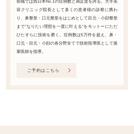
前職では西日本No.1の症例数と満足度を誇る。大手美
容クリニック院長として多くの患者様の診察に携わ
り、鼻整形・口元整形をはじめとして目元・小顔整形
まで”なりたい理想を一度に叶える“をモットーにただ
ひたすらに技術を磨く。症例数は5万件を超え、鼻・
口元・目元・小顔の各分野全てで技術指導医として後
輩医師を指導。
ご予約はこちら