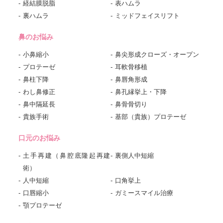
経結膜脱脂
表ハムラ
裏ハムラ
ミッドフェイスリフト
鼻のお悩み
小鼻縮小
鼻尖形成クローズ・オープン
プロテーゼ
耳軟骨移植
鼻柱下降
鼻唇角形成
わし鼻修正
鼻孔縁挙上・下降
鼻中隔延長
鼻骨骨切り
貴族手術
基部（貴族）プロテーゼ
口元のお悩み
土手再建（鼻腔底隆起再建
裏側人中短縮
術）
人中短縮
口角挙上
口唇縮小
ガミースマイル治療
顎プロテーゼ