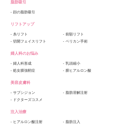
脂肪吸引
顔の脂肪吸引
リフトアップ
糸リフト
前額リフト
切開フェイスリフト
ペリカン手術
婦人科のお悩み
婦人科形成
乳頭縮小
処女膜強靭症
膣ヒアルロン酸
美容皮膚科
サブシジョン
脂肪溶解注射
ドクターズコスメ
注入治療
ヒアルロン酸注射
脂肪注入