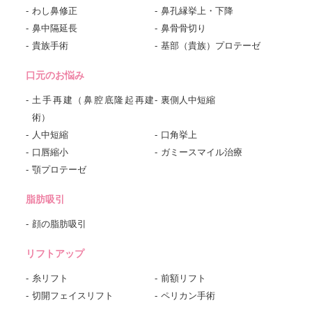
わし鼻修正
鼻孔縁挙上・下降
鼻中隔延長
鼻骨骨切り
貴族手術
基部（貴族）プロテーゼ
口元のお悩み
土手再建（鼻腔底隆起再建
裏側人中短縮
術）
人中短縮
口角挙上
口唇縮小
ガミースマイル治療
顎プロテーゼ
脂肪吸引
顔の脂肪吸引
リフトアップ
糸リフト
前額リフト
切開フェイスリフト
ペリカン手術