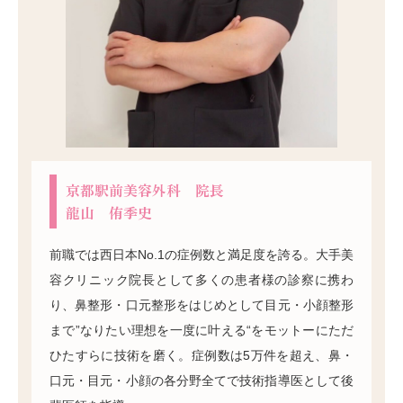
京都駅前美容外科 院長
龍山 侑季史
前職では西日本No.1の症例数と満足度を誇る。大手美
容クリニック院長として多くの患者様の診察に携わ
り、鼻整形・口元整形をはじめとして目元・小顔整形
まで”なりたい理想を一度に叶える“をモットーにただ
ひたすらに技術を磨く。症例数は5万件を超え、鼻・
口元・目元・小顔の各分野全てで技術指導医として後