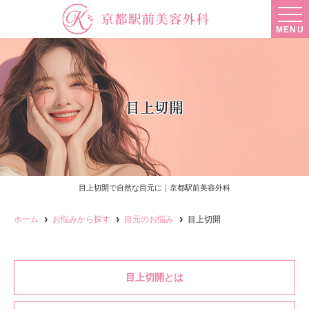
MENU
目上切開
目上切開で自然な目元に｜京都駅前美容外科
ホーム
お悩みから探す
目元のお悩み
目上切開
目上切開とは