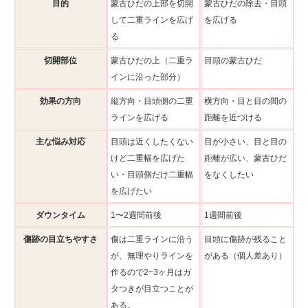
目的
蒙古ひだの上部を切開
蒙古ひだの除去・目頭
して二重ラインを広げ
を広げる
る
切開部位
蒙古ひだの上（二重ラ
目頭の蒙古ひだ
インに沿った部分）
効果の方向
縦方向・目頭側の二重
横方向・目と目の間の
ラインを広げる
距離を近づける
主な悩み対応
目頭は近くしたくない
目が小さい、目と目の
けど二重幅を広げた
距離が広い、蒙古ひだ
い・目頭側だけ二重幅
をなくしたい
を広げたい
ダウンタイム
1〜2週間前後
1週間前後
傷跡の目立ちやすさ
傷は二重ラインに沿う
目頭に傷跡が残ること
が、無理やりラインを
がある（個人差あり）
作るので2~3ヶ月はガ
タつきが目立つことが
ある。