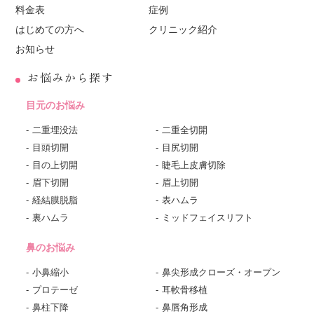
料金表
症例
はじめての方へ
クリニック紹介
お知らせ
お悩みから探す
目元のお悩み
二重埋没法
二重全切開
目頭切開
目尻切開
目の上切開
睫毛上皮膚切除
眉下切開
眉上切開
経結膜脱脂
表ハムラ
裏ハムラ
ミッドフェイスリフト
鼻のお悩み
小鼻縮小
鼻尖形成クローズ・オープン
プロテーゼ
耳軟骨移植
鼻柱下降
鼻唇角形成