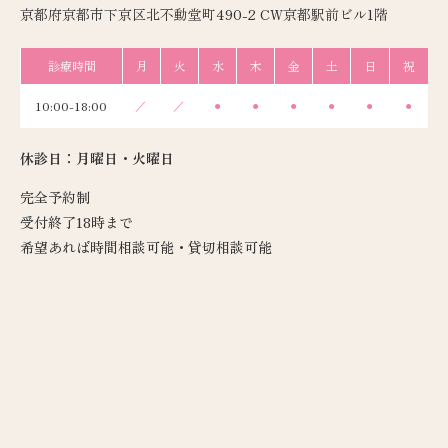
京都府京都市下京区北不動堂町490-2 CW京都駅前ビル1階
診療時間
月
火
水
木
金
土
日
祝
10:00-18:00
／
／
●
●
●
●
●
●
休診日：月曜日・火曜日
完全予約制
受付終了18時まで
希望あれば時間相談可能・貸切相談可能