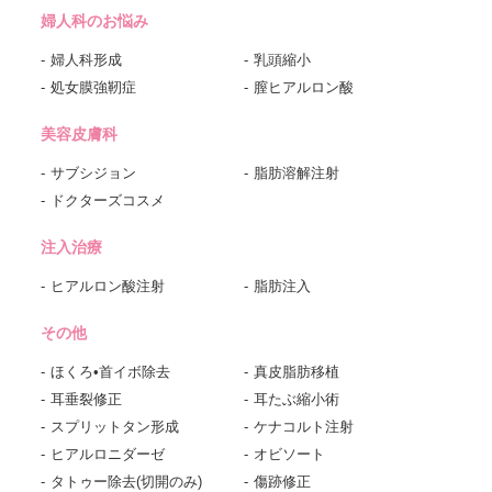
婦人科のお悩み
婦人科形成
乳頭縮小
処女膜強靭症
膣ヒアルロン酸
美容皮膚科
サブシジョン
脂肪溶解注射
ドクターズコスメ
注入治療
ヒアルロン酸注射
脂肪注入
その他
ほくろ•首イボ除去
真皮脂肪移植
耳垂裂修正
耳たぶ縮小術
スプリットタン形成
ケナコルト注射
ヒアルロニダーゼ
オビソート
タトゥー除去(切開のみ)
傷跡修正