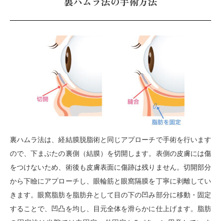
裏ハムラ法の手術方法
裏ハムラ法は、経結膜脱脂術と同じアプローチで手術を行います
ので、下まぶたの裏側（結膜）を切開します。表側の皮膚には傷
をつけないため、術後も皮膚表面に傷跡は残りません。切開部分
から下瞼にアプローチし、眼輪筋と眼窩隔膜を丁寧に剥離してい
きます。眼窩脂肪を脂肪弁として目の下の凹み部分に移動・固定
することで、凹凸を均し、目元全体を滑らかに仕上げます。脂肪