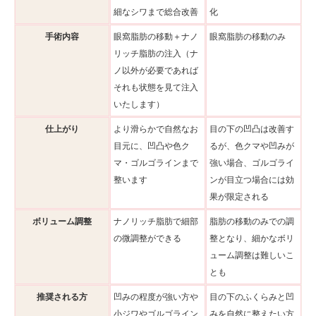
細なシワまで総合改善
化
手術内容
眼窩脂肪の移動＋ナノ
眼窩脂肪の移動のみ
リッチ脂肪の注入（ナ
ノ以外が必要であれば
それも状態を見て注入
いたします）
仕上がり
より滑らかで自然なお
目の下の凹凸は改善す
目元に、凹凸や色ク
るが、色クマや凹みが
マ・ゴルゴラインまで
強い場合、ゴルゴライ
整います
ンが目立つ場合には効
果が限定される
ボリューム調整
ナノリッチ脂肪で細部
脂肪の移動のみでの調
の微調整ができる
整となり、細かなボリ
ューム調整は難しいこ
とも
推奨される方
凹みの程度が強い方や
目の下のふくらみと凹
小ジワやゴルゴライン
みを自然に整えたい方