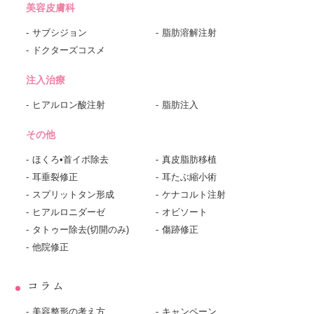
美容皮膚科
サブシジョン
脂肪溶解注射
ドクターズコスメ
注入治療
ヒアルロン酸注射
脂肪注入
その他
ほくろ•首イボ除去
真皮脂肪移植
耳垂裂修正
耳たぶ縮小術
スプリットタン形成
ケナコルト注射
ヒアルロニダーゼ
オビソート
タトゥー除去(切開のみ)
傷跡修正
他院修正
コラム
美容整形の考え方
キャンペーン