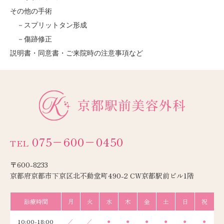
その他の手術
スプリットタン形成
傷跡修正
説明書・同意書・ご来院時の注意事項など
075−600−0450
TEL
〒600-8233
京都府京都市下京区北不動堂町490-2 CW京都駅前ビル1階
診療時間
月
火
水
木
金
土
日
祝
10:00-18:00
／
／
●
●
●
●
●
●