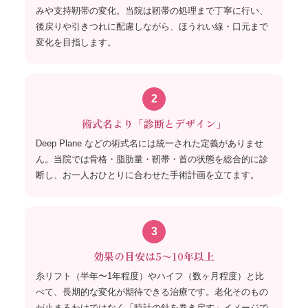
みや支持靭帯の変化。当院は靭帯の処理まで丁寧に行い、
後戻りや引きつれに配慮しながら、ほうれい線・口元まで
変化を目指します。
2
術式名より「診断とデザイン」
Deep Plane などの術式名には統一された定義がありませ
ん。当院では骨格・脂肪量・靭帯・首の状態を総合的に診
断し、お一人おひとりに合わせた手術計画を立てます。
3
効果の目安は5〜10年以上
糸リフト（半年〜1年程度）やハイフ（数ヶ月程度）と比
べて、長期的な変化が期待できる治療です。老化そのもの
が止まるわけではなく「時計の針を巻き戻す」イメージで