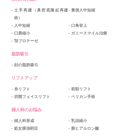
土手再建（鼻腔底隆起再建
裏側人中短縮
術）
人中短縮
口角挙上
口唇縮小
ガミースマイル治療
顎プロテーゼ
脂肪吸引
顔の脂肪吸引
リフトアップ
糸リフト
前額リフト
切開フェイスリフト
ペリカン手術
婦人科のお悩み
婦人科形成
乳頭縮小
処女膜強靭症
膣ヒアルロン酸