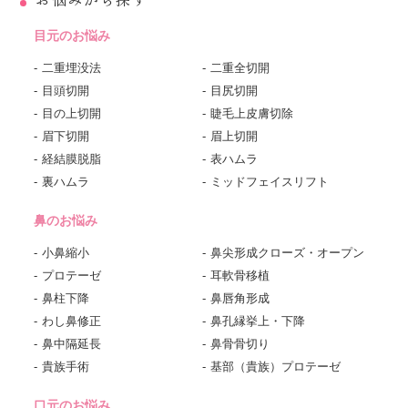
目元のお悩み
二重埋没法
二重全切開
目頭切開
目尻切開
目の上切開
睫毛上皮膚切除
眉下切開
眉上切開
経結膜脱脂
表ハムラ
裏ハムラ
ミッドフェイスリフト
鼻のお悩み
小鼻縮小
鼻尖形成クローズ・オープン
プロテーゼ
耳軟骨移植
鼻柱下降
鼻唇角形成
わし鼻修正
鼻孔縁挙上・下降
鼻中隔延長
鼻骨骨切り
貴族手術
基部（貴族）プロテーゼ
口元のお悩み