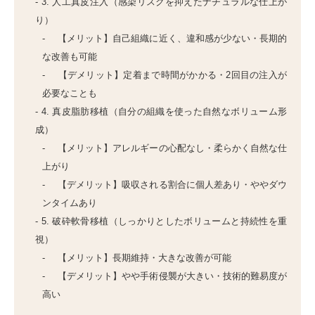
3. 人工真皮注入（感染リスクを抑えたナチュラルな仕上が
り）
【メリット】自己組織に近く、違和感が少ない・長期的
な改善も可能
【デメリット】定着まで時間がかかる・2回目の注入が
必要なことも
4. 真皮脂肪移植（自分の組織を使った自然なボリューム形
成）
【メリット】アレルギーの心配なし・柔らかく自然な仕
上がり
【デメリット】吸収される割合に個人差あり・ややダウ
ンタイムあり
5. 破砕軟骨移植（しっかりとしたボリュームと持続性を重
視）
【メリット】長期維持・大きな改善が可能
【デメリット】やや手術侵襲が大きい・技術的難易度が
高い