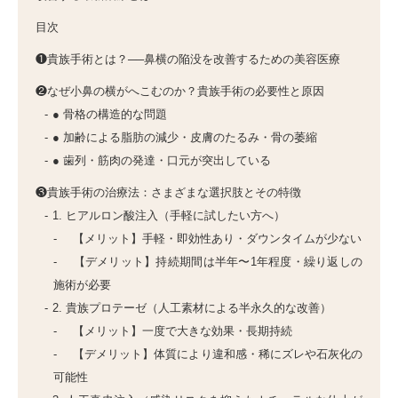
目次
❶貴族手術とは？──鼻横の陥没を改善するための美容医療
❷なぜ小鼻の横がへこむのか？貴族手術の必要性と原因
● 骨格の構造的な問題
● 加齢による脂肪の減少・皮膚のたるみ・骨の萎縮
● 歯列・筋肉の発達・口元が突出している
❸貴族手術の治療法：さまざまな選択肢とその特徴
1. ヒアルロン酸注入（手軽に試したい方へ）
【メリット】手軽・即効性あり・ダウンタイムが少ない
【デメリット】持続期間は半年〜1年程度・繰り返しの
施術が必要
2. 貴族プロテーゼ（人工素材による半永久的な改善）
【メリット】一度で大きな効果・長期持続
【デメリット】体質により違和感・稀にズレや石灰化の
可能性