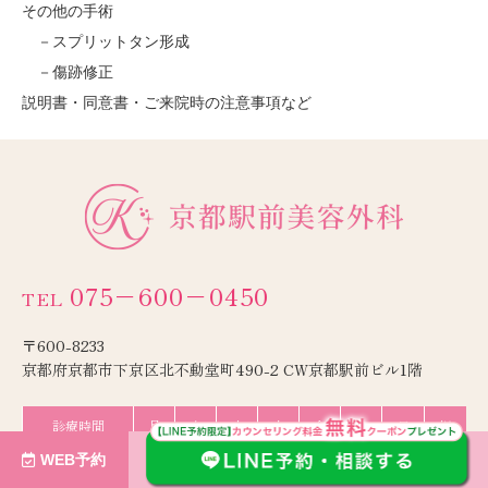
その他の手術
スプリットタン形成
傷跡修正
説明書・同意書・ご来院時の注意事項など
075−600−0450
TEL
〒600-8233
京都府京都市下京区北不動堂町490-2 CW京都駅前ビル1階
診療時間
月
火
水
木
金
土
日
祝
WEB予約
10:00-18:00
／
／
●
●
●
●
●
●