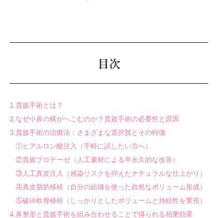
目次
1.貴
族手術とは？
2.なぜ小鼻の横がへこむのか？貴族手術の必要性と原因
3.貴族手術の治療法：さまざまな選択肢とその特徴
①
ヒアルロン酸注入（手軽に試したい方へ）
②
貴族プロテーゼ（人工素材による半永久的な改善）
③
人工真皮注入（感染リスクを抑えたナチュラルな仕上がり）
④
真皮脂肪移植（自分の組織を使った自然なボリューム形成）
⑤
破砕軟骨移植（しっかりとしたボリュームと持続性を重視）
4.鼻整形と貴族手術を組み合わせることで得られる相乗効果