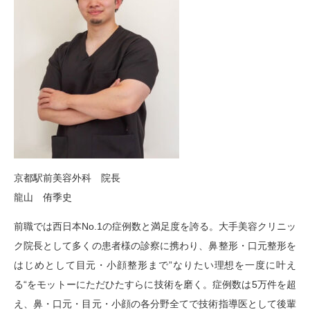
京都駅前美容外科 院長
龍山 侑季史
前職では西日本No.1の症例数と満足度を誇る。大手美容クリニッ
ク院長として多くの患者様の診察に携わり、鼻整形・口元整形を
はじめとして目元・小顔整形まで”なりたい理想を一度に叶え
る“をモットーにただひたすらに技術を磨く。症例数は5万件を超
え、鼻・口元・目元・小顔の各分野全てで技術指導医として後輩