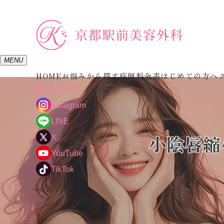
MENU
HOME
お悩みから探す
症例
料金表
はじめての方へ
LINE予約
Instagram
LINE
小陰唇縮
X
YouTube
TikTok