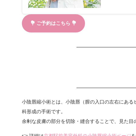
💐 ご予約はこちら 💐
小陰唇縮小術とは、小陰唇（膣の入口の左右にある
科形成の手術です。
余剰な皮膚の部分を切除・縫合することで、見た目
👉 詳細は
京都駅前美容外科の小陰唇縮小術ページ
を