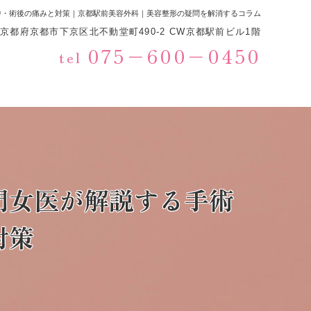
中・術後の痛みと対策｜京都駅前美容外科｜美容整形の疑問を解消するコラム
233京都府京都市下京区北不動堂町490-2 CW京都駅前ビル1階
075−600−0450
tel
門女医が解説する手術
対策