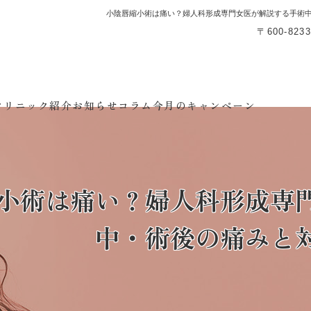
小陰唇縮小術は痛い？婦人科形成専門女医が解説する手術
〒600-8
クリニック紹介
お知らせ
コラム
今月のキャンペーン
小術は痛い？婦人科形成専
中・術後の痛みと