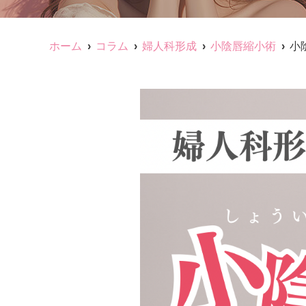
ホーム
コラム
婦人科形成
小陰唇縮小術
小