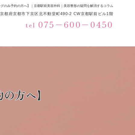
ングのみ予約の方へ】｜京都駅前美容外科｜美容整形の疑問を解消するコラム
233京都府京都市下京区北不動堂町490-2 CW京都駅前ビル1階
075−600−0450
tel
約の方へ】