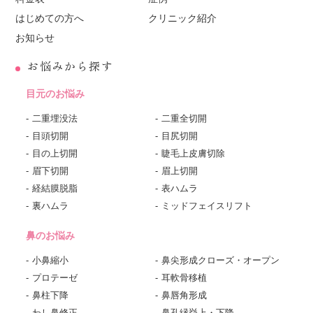
はじめての方へ
クリニック紹介
お知らせ
お悩みから探す
目元のお悩み
二重埋没法
二重全切開
目頭切開
目尻切開
目の上切開
睫毛上皮膚切除
眉下切開
眉上切開
経結膜脱脂
表ハムラ
裏ハムラ
ミッドフェイスリフト
鼻のお悩み
小鼻縮小
鼻尖形成クローズ・オープン
プロテーゼ
耳軟骨移植
鼻柱下降
鼻唇角形成
わし鼻修正
鼻孔縁挙上・下降