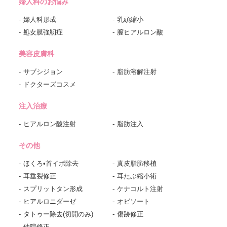
婦人科のお悩み
婦人科形成
乳頭縮小
処女膜強靭症
膣ヒアルロン酸
美容皮膚科
サブシジョン
脂肪溶解注射
ドクターズコスメ
注入治療
ヒアルロン酸注射
脂肪注入
その他
ほくろ•首イボ除去
真皮脂肪移植
耳垂裂修正
耳たぶ縮小術
スプリットタン形成
ケナコルト注射
ヒアルロニダーゼ
オビソート
タトゥー除去(切開のみ)
傷跡修正
他院修正