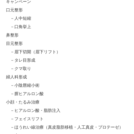
キャンペーン
口元整形
人中短縮
口角挙上
鼻整形
目元整形
眉下切開（眉下リフト）
タレ目形成
クマ取り
婦人科形成
小陰唇縮小術
膣ヒアルロン酸
小顔・たるみ治療
ヒアルロン酸・脂肪注入
フェイスリフト
ほうれい線治療（真皮脂肪移植・人工真皮・プロテーゼ）