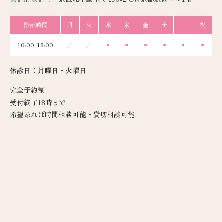
診療時間
月
火
水
木
金
土
日
祝
10:00-18:00
／
／
●
●
●
●
●
●
休診日：月曜日・火曜日
完全予約制
受付終了18時まで
希望あれば時間相談可能・貸切相談可能