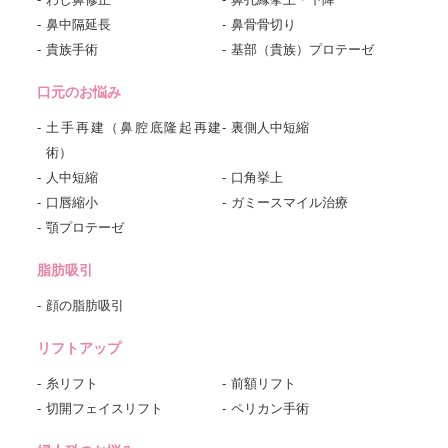
鼻中隔延長
鼻骨骨切り
貴族手術
基部（貴族）プロテーゼ
口元のお悩み
土手再建（鼻腔底隆起再建
裏側人中短縮
術）
人中短縮
口角挙上
口唇縮小
ガミースマイル治療
顎プロテーゼ
脂肪吸引
顔の脂肪吸引
リフトアップ
糸リフト
前額リフト
切開フェイスリフト
ペリカン手術