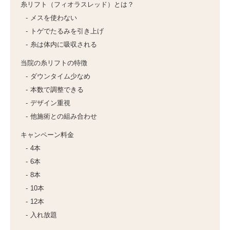
糸リフト（フィオラスレッド）とは？
メスを使わない
トゲでたるみを引き上げ
糸は体内に吸収される
当院の糸リフトの特徴
ダウンタイム少なめ
本数で調整できる
デザイン重視
他施術との組み合わせ
キャンペーン料金
4本
6本
8本
10本
12本
入れ放題